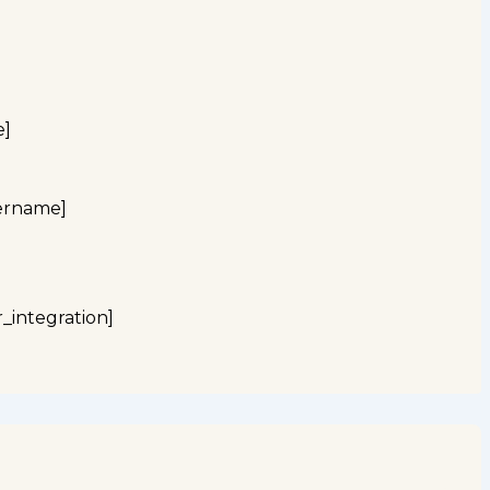
e]
ername]
integration]